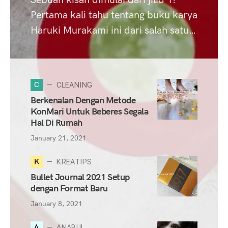
Sebuah kisah dimulai dari jilid 1!
Pertama kali tahu tentang buku karya
Haruki Murakami ini dari salah satu…
C
CLEANING
Berkenalan Dengan Metode
KonMari Untuk Beberes Segala
Hal Di Rumah
January 21, 2021
K
KREATIPS
Bullet Journal 2021 Setup
dengan Format Baru
January 8, 2021
A
ANABUL