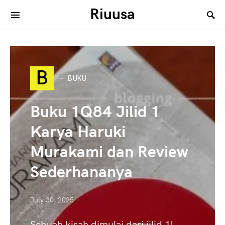
Riuusa
Search for:
B
BUKU
Buku 1Q84 Jilid 1
Karya Haruki
Murakami dan Review
Sederhananya
July 30, 2025