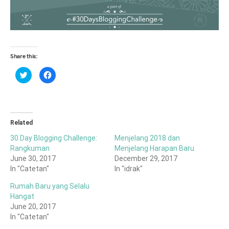
Share this:
Click
Click
to
to
share
share
on
on
Twitter
Facebook
(Opens
(Opens
in
in
new
new
window)
window)
Related
30 Day Blogging Challenge:
Menjelang 2018 dan
Rangkuman
Menjelang Harapan Baru
June 30, 2017
December 29, 2017
In "Catetan"
In "idrak"
Rumah Baru yang Selalu
Hangat
June 20, 2017
In "Catetan"