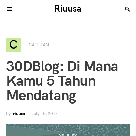
Riuusa
Search for:
C
CATETAN
30DBlog: Di Mana
Kamu 5 Tahun
Mendatang
by
riuusa
July 15, 2017