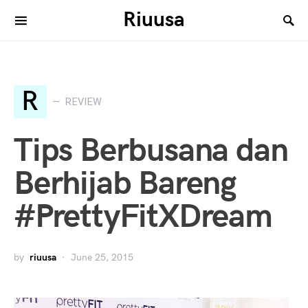
Riuusa
Search for:
R
REVIEW
Tips Berbusana dan
Berhijab Bareng
#PrettyFitXDream
by
riuusa
June 25, 2015