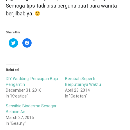
Semoga tips tadi bisa berguna buat para wanita
berjilbab ya.
Share this:
Click
Click
to
to
share
share
on
on
Twitter
Facebook
(Opens
(Opens
in
in
new
new
window)
window)
Related
DIY Wedding: Persiapan Baju
Berubah Seperti
Pengantin
Berputarnya Waktu
December 31, 2016
April 23, 2014
In "Kreatips"
In "Catetan"
Sensibio Bioderma Sesegar
Belaian Air
March 27, 2015
In "Beauty"