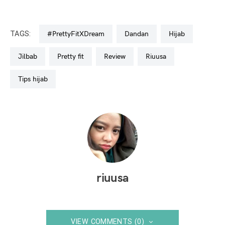
TAGS:
#PrettyFitXDream
dandan
hijab
jilbab
pretty fit
Review
riuusa
tips hijab
riuusa
VIEW COMMENTS (0)