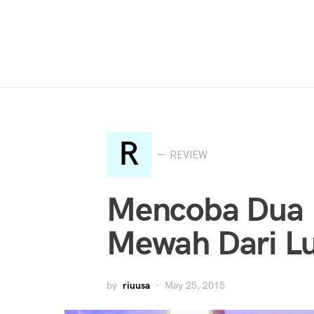
Search for:
R
REVIEW
Mencoba Dua 
Mewah Dari L
by
riuusa
May 25, 2015