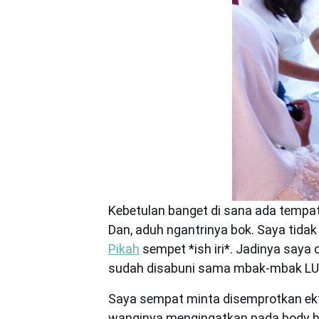
Kebetulan banget di sana ada tempa
Dan, aduh ngantrinya bok. Saya tida
Pikah
sempet *ish iri*. Jadinya saya
sudah disabuni sama mbak-mbak LUX
Saya sempat minta disemprotkan ekt
wanginya mengingatkan pada body b