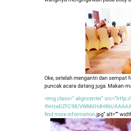
Oke, setelah mengantri dan sempat 
puncak acara datang juga. Makan-ma
<img class=" aligncenter" src="http:
thHzeDZFC98/VWMiOtdH86I/AAAAAA
find more information
.jpg” alt=”” wid