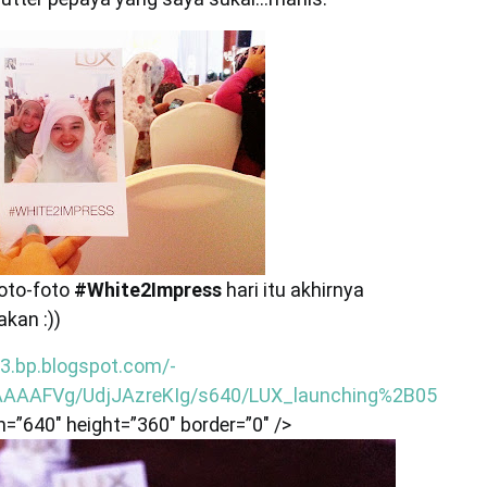
foto-foto
#White2Impress
hari itu akhirnya
kan :))
//3.bp.blogspot.com/-
AAFVg/UdjJAzreKIg/s640/LUX_launching%2B05
th=”640″ height=”360″ border=”0″ />