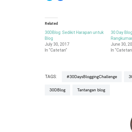
share
share
on
on
Twitter
Facebook
(Opens
(Opens
in
in
new
new
window)
window)
Related
30DBlog: Sedikit Harapan untuk
30 Day Blo
Blog
Rangkuma
July 30, 2017
June 30, 2
In "Catetan"
In "Catetan
TAGS:
#30DaysBloggingChallenge
30DBlog
tantangan blog