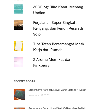
30DBlog: Jika Kamu Menang
Undian
Perjalanan Super Singkat,
Kenyang, dan Penuh Kesan di
Solo
Tips Tetap Bersemangat Meski
Kerja dari Rumah
2 Aroma Memikat dari
Pinkberry
RECENT POSTS
Supernova Partikel, Novel yang Memberi Kesan
November 3, 2025
Supernova Petir, Novel Seri Ketiga, dan Sedikit