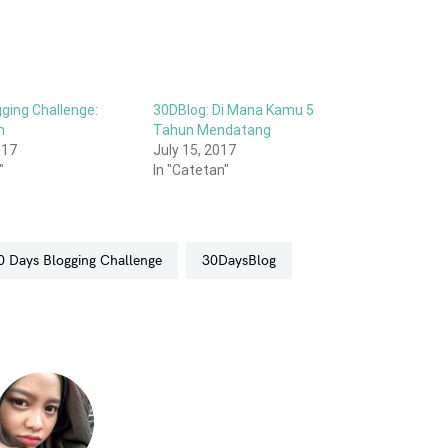
gging Challenge:
30DBlog: Di Mana Kamu 5
n
Tahun Mendatang
017
July 15, 2017
"
In "Catetan"
30 Days Blogging Challenge
30DaysBlog