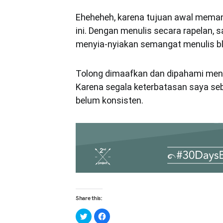
Eheheheh, karena tujuan awal memang
ini. Dengan menulis secara rapelan,
menyia-nyiakan semangat menulis bl
Tolong dimaafkan dan dipahami menga
Karena segala keterbatasan saya se
belum konsisten.
Share this:
Click
Click
to
to