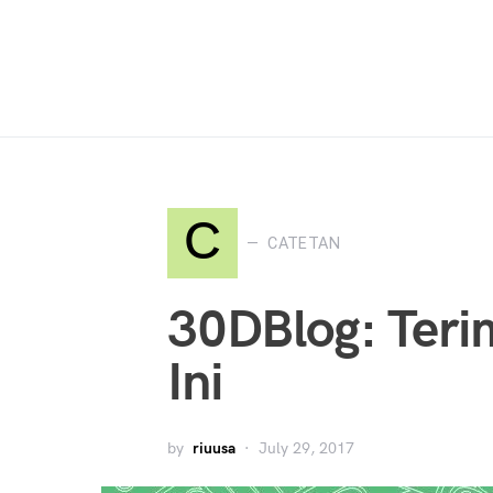
Search for:
C
CATETAN
30DBlog: Teri
Ini
by
riuusa
July 29, 2017