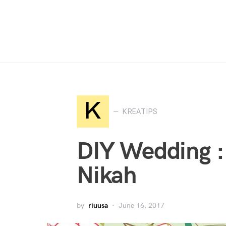
Search for:
K
KREATIPS
DIY Wedding :
Nikah
by
riuusa
June 16, 2017