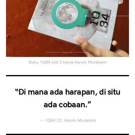
Buku 1Q84 jilid 3 karya Haruki Murakami
“Di mana ada harapan, di situ
ada cobaan.”
— 1Q84 (3), Haruki Murakami