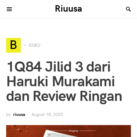
Riuusa
Search for:
B
BUKU
1Q84 Jilid 3 dari
Haruki Murakami
dan Review Ringan
by
riuusa
August 18, 2025