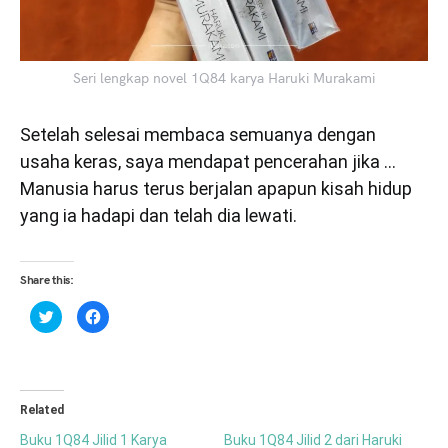
Seri lengkap novel 1Q84 karya Haruki Murakami
Setelah selesai membaca semuanya dengan
usaha keras, saya mendapat pencerahan jika …
Manusia harus terus berjalan apapun kisah hidup
yang ia hadapi dan telah dia lewati.
Share this:
Click
Click
to
to
share
share
on
on
Twitter
Facebook
(Opens
(Opens
in
in
new
new
window)
window)
Related
Buku 1Q84 Jilid 1 Karya
Buku 1Q84 Jilid 2 dari Haruki