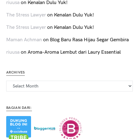
riuusa
on
Kenalan Dulu Yuk!
The Stress Lawyer
on
Kenalan Dulu Yuk!
The Stress Lawyer
on
Kenalan Dulu Yuk!
Maman Achman
on
Blog Baru Rasa Hijau Segar Gembira
riuusa
on
Aroma-Aroma Lembut dari Laury Essential
ARCHIVES
Archives
BAGIAN DARI: