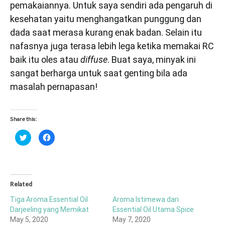
pemakaiannya. Untuk saya sendiri ada pengaruh di
kesehatan yaitu menghangatkan punggung dan
dada saat merasa kurang enak badan. Selain itu
nafasnya juga terasa lebih lega ketika memakai RC
baik itu oles atau
diffuse
. Buat saya, minyak ini
sangat berharga untuk saat genting bila ada
masalah pernapasan!
Share this:
Click
Click
to
to
share
share
on
on
Twitter
Facebook
(Opens
(Opens
in
in
new
new
window)
window)
Related
Tiga Aroma Essential Oil
Aroma Istimewa dari
Darjeeling yang Memikat
Essential Oil Utama Spice
May 5, 2020
May 7, 2020