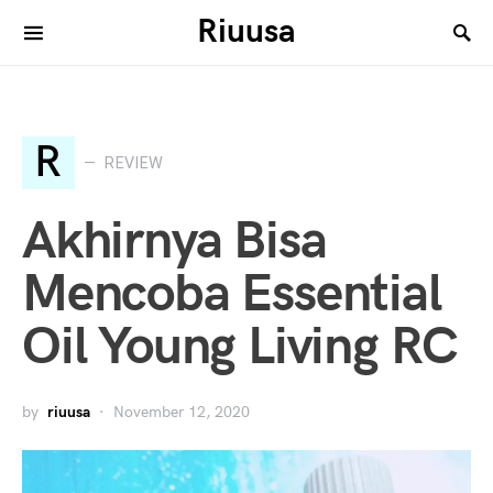
Riuusa
Search for:
R
REVIEW
Akhirnya Bisa
Mencoba Essential
Oil Young Living RC
by
riuusa
November 12, 2020