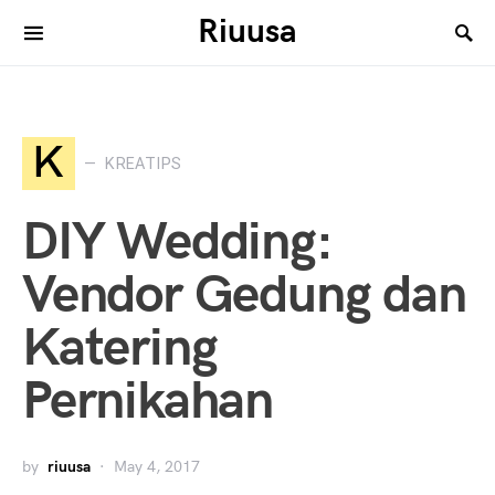
Riuusa
Search for:
K
KREATIPS
DIY Wedding:
Vendor Gedung dan
Katering
Pernikahan
by
riuusa
May 4, 2017