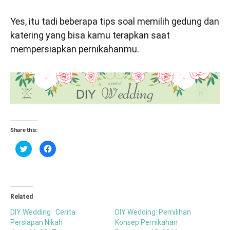
Yes, itu tadi beberapa tips soal memilih gedung dan
katering yang bisa kamu terapkan saat
mempersiapkan pernikahanmu.
Share this:
Click
Click
to
to
share
share
on
on
Twitter
Facebook
(Opens
(Opens
in
in
new
new
window)
window)
Related
DIY Wedding : Cerita
DIY Wedding: Pemilihan
Persiapan Nikah
Konsep Pernikahan