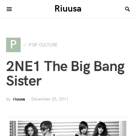
Riuusa
Search for:
P
POP CULTURE
2NE1 The Big Bang
Sister
by
riuusa
December 25, 2011