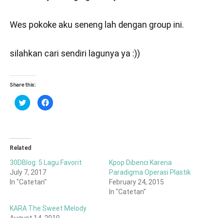
Wes pokoke aku seneng lah dengan group ini.
silahkan cari sendiri lagunya ya :))
Share this:
Click
Click
to
to
share
share
on
on
Twitter
Facebook
(Opens
(Opens
in
in
new
new
window)
window)
Related
30DBlog: 5 Lagu Favorit
Kpop Dibenci Karena
July 7, 2017
Paradigma Operasi Plastik
In "Catetan"
February 24, 2015
In "Catetan"
KARA The Sweet Melody
August 14, 2010