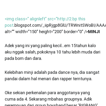
<img class=" alignleft" src="http://2.bp
this
post
.blogspot.com/_iipRjgp8GlU/TRWnitSWoBI/A
alt=”” width=”150″ height=”200″ border=”0″ />
MINJI
Adek yang ini yang paling kecil…em 15tahun kalo
aku nggak salah, pokoknya 10 tahu lebih muda dari
pada bom dan dara.
Kelebihan minji adalah pada dance nya, dia sangat
pandai dalam hal menari dan rapper terntunya.
Oke sekian perkenalan para anggotanya yang
cuma ada 4. Sekarang mbahas groupnya. Adik
perempuan dari group boysband besar ‘BIGBANG’