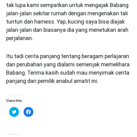
tak lupa kami sempatkan untuk mengajak Babang
jalan-jalan sekitar rumah dengan mengenakan tali
tuntun dan harness. Yap, kucing saya bisa diajak
jalan-jalan dan biasanya dia yang menetukan arah
perjalanan.
Itu tadi cerita panjang tentang beragam perlajaran
dan perubahan yang dialami semenjak memelihara
Babang. Terima kasih sudah mau menyimak cerita
panjang dari pemilik anabul amatit ini.
Share this:
Click
Click
to
to
share
share
on
on
Twitter
Facebook
(Opens
(Opens
in
in
new
new