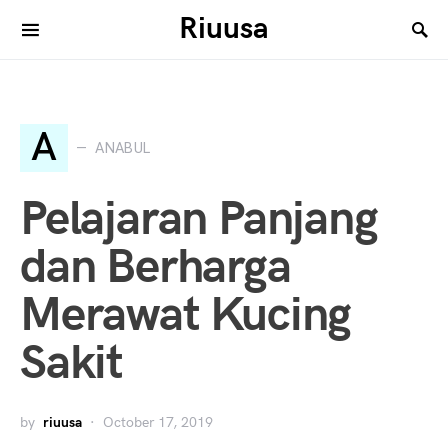
Riuusa
Search for:
A
ANABUL
Pelajaran Panjang
dan Berharga
Merawat Kucing
Sakit
by
riuusa
October 17, 2019