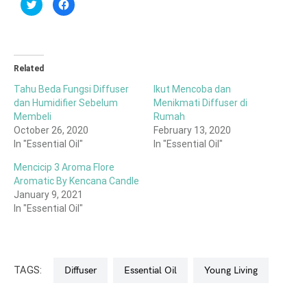
Click
Click
to
to
share
share
on
on
Twitter
Facebook
(Opens
(Opens
in
in
new
new
window)
window)
Related
Tahu Beda Fungsi Diffuser
Ikut Mencoba dan
dan Humidifier Sebelum
Menikmati Diffuser di
Membeli
Rumah
October 26, 2020
February 13, 2020
In "Essential Oil"
In "Essential Oil"
Mencicip 3 Aroma Flore
Aromatic By Kencana Candle
January 9, 2021
In "Essential Oil"
TAGS:
Diffuser
Essential Oil
Young Living