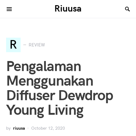
Riuusa
Search for:
R
REVIEW
Pengalaman
Menggunakan
Diffuser Dewdrop
Young Living
by
riuusa
October 12, 2020