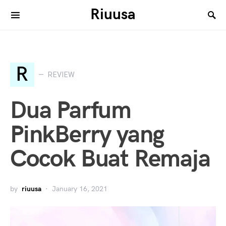
Riuusa
Search for:
R
REVIEW
Dua Parfum
PinkBerry yang
Cocok Buat Remaja
by
riuusa
January 16, 2021