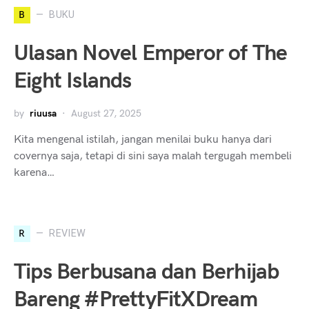
B
BUKU
Ulasan Novel Emperor of The
Eight Islands
by
riuusa
August 27, 2025
Kita mengenal istilah, jangan menilai buku hanya dari
covernya saja, tetapi di sini saya malah tergugah membeli
karena…
R
REVIEW
Tips Berbusana dan Berhijab
Bareng #PrettyFitXDream