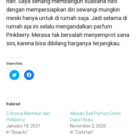
hari. Saya senang membangun suasana hati
dengan mempersiapkan diri sewangi mungkin
meski hanya untuk di rumah saja. Jadi selama di
rumah aja ini selalu mengandalkan parfum
Pinkberry. Merasa tak bersalah menyemprot sana
sini, karena bisa dibilang harganya terjangkau.
Share this:
Click
Click
to
to
share
share
on
on
Twitter
Facebook
(Opens
(Opens
in
in
new
new
window)
window)
Related
2 Aroma Memikat dari
Alkisah, Beli Parfum Demi
Pinkberry
Dapat Buku
January 18, 2021
November 2, 2020
In "Beauty"
In "Catetan"