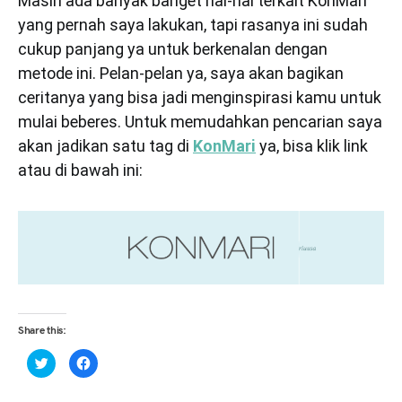
Masih ada banyak banget hal-hal terkait KonMari
yang pernah saya lakukan, tapi rasanya ini sudah
cukup panjang ya untuk berkenalan dengan
metode ini. Pelan-pelan ya, saya akan bagikan
ceritanya yang bisa jadi menginspirasi kamu untuk
mulai beberes. Untuk memudahkan pencarian saya
akan jadikan satu tag di
KonMari
ya, bisa klik link
atau di bawah ini:
Share this:
Click
Click
to
to
share
share
on
on