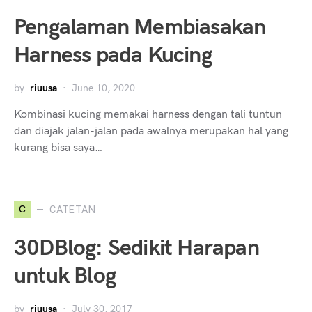
Pengalaman Membiasakan
Harness pada Kucing
by
riuusa
June 10, 2020
Kombinasi kucing memakai harness dengan tali tuntun
dan diajak jalan-jalan pada awalnya merupakan hal yang
kurang bisa saya…
C
CATETAN
30DBlog: Sedikit Harapan
untuk Blog
by
riuusa
July 30, 2017