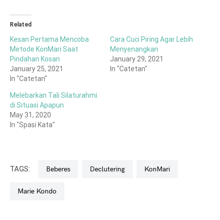
Twitter
Facebook
(Opens
(Opens
in
in
new
new
window)
window)
Related
Kesan Pertama Mencoba
Cara Cuci Piring Agar Lebih
Metode KonMari Saat
Menyenangkan
Pindahan Kosan
January 29, 2021
January 25, 2021
In "Catetan"
In "Catetan"
Melebarkan Tali Silaturahmi
di Situasi Apapun
May 31, 2020
In "Spasi Kata"
TAGS:
Beberes
Declutering
KonMari
Marie Kondo